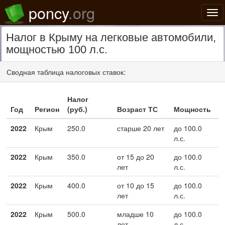
poncy
.org
Нав
Налог в Крыму на легковые автомобили,
мощностью 100 л.с.
Сводная таблица налоговых ставок:
Налог
Год
Регион
(руб.)
Возраст ТС
Мощность
2022
Крым
250.0
старше 20 лет
до 100.0
л.с.
2022
Крым
350.0
от 15 до 20
до 100.0
лет
л.с.
2022
Крым
400.0
от 10 до 15
до 100.0
лет
л.с.
2022
Крым
500.0
младше 10
до 100.0
лет
л.с.