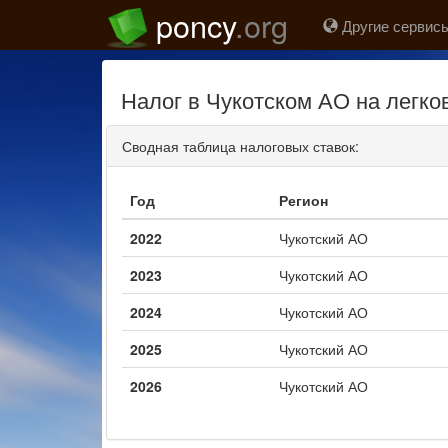
poncy
.org
Другие сервисы
Налог в Чукотском АО на легк
Сводная таблица налоговых ставок:
Год
Регион
2022
Чукотский АО
2023
Чукотский АО
2024
Чукотский АО
2025
Чукотский АО
2026
Чукотский АО