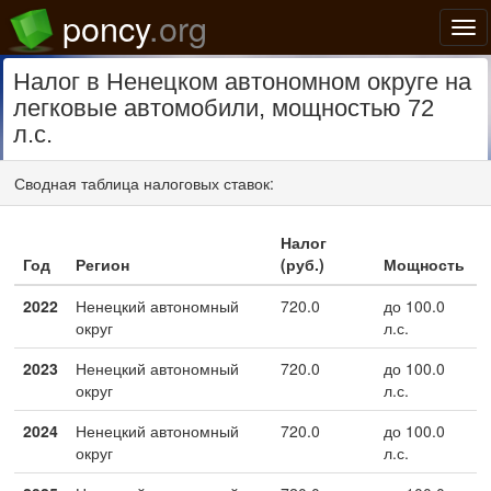
poncy
.org
Нав
Налог в Ненецком автономном округе на
легковые автомобили, мощностью 72
л.с.
Сводная таблица налоговых ставок:
Налог
Год
Регион
(руб.)
Мощность
2022
Ненецкий автономный
720.0
до 100.0
округ
л.с.
2023
Ненецкий автономный
720.0
до 100.0
округ
л.с.
2024
Ненецкий автономный
720.0
до 100.0
округ
л.с.