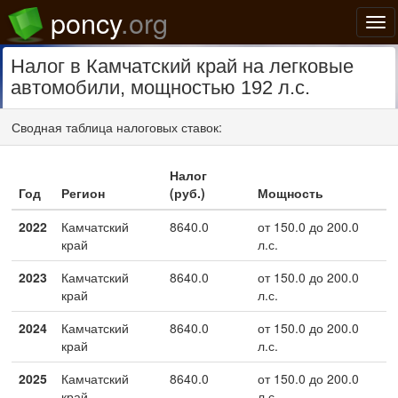
poncy
.org
Нав
Налог в Камчатский край на легковые
автомобили, мощностью 192 л.с.
Сводная таблица налоговых ставок:
Налог
Год
Регион
(руб.)
Мощность
2022
Камчатский
8640.0
от 150.0 до 200.0
край
л.с.
2023
Камчатский
8640.0
от 150.0 до 200.0
край
л.с.
2024
Камчатский
8640.0
от 150.0 до 200.0
край
л.с.
2025
Камчатский
8640.0
от 150.0 до 200.0
край
л.с.