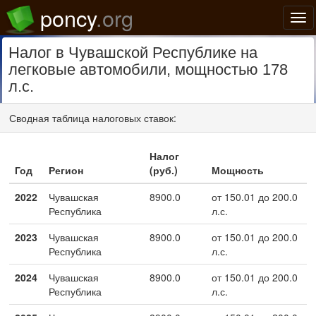
poncy
.org
Нав
Налог в Чувашской Республике на
легковые автомобили, мощностью 178
л.с.
Сводная таблица налоговых ставок:
Налог
Год
Регион
(руб.)
Мощность
2022
Чувашская
8900.0
от 150.01 до 200.0
Республика
л.с.
2023
Чувашская
8900.0
от 150.01 до 200.0
Республика
л.с.
2024
Чувашская
8900.0
от 150.01 до 200.0
Республика
л.с.